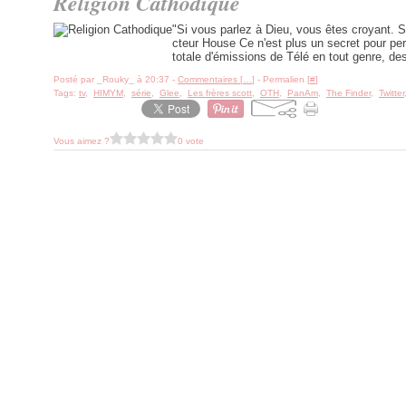
Religion Cathodique
"Si vous parlez à Dieu, vous êtes croyant. S
cteur House Ce n'est plus un secret pour per
totale d'émissions de Télé en tout genre, des 
Posté par _Rouky_ à 20:37 -
Commentaires [
…
]
- Permalien [
#
]
Tags:
tv
,
HIMYM
,
série
,
Glee
,
Les frères scott
,
OTH
,
PanAm
,
The Finder
,
Twitter
Vous aimez ?
0 vote