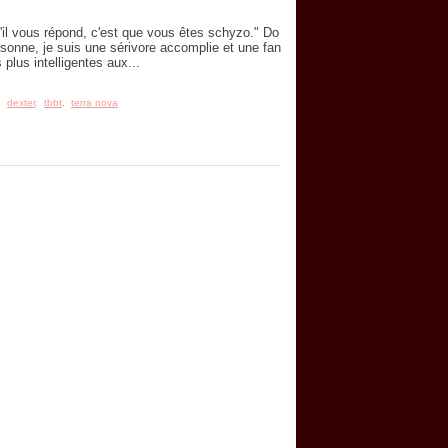
'il vous répond, c'est que vous êtes schyzo." Do
sonne, je suis une sérivore accomplie et une fan
plus intelligentes aux...
,
dexter
,
tbbt
,
terra nova