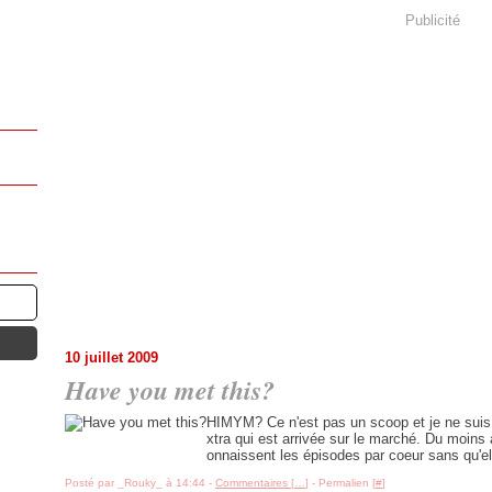
Publicité
10 juillet 2009
Have you met this?
HIMYM? Ce n'est pas un scoop et je ne suis pa
xtra qui est arrivée sur le marché. Du moins
onnaissent les épisodes par coeur sans qu'ell
Posté par _Rouky_ à 14:44 -
Commentaires [
…
]
- Permalien [
#
]