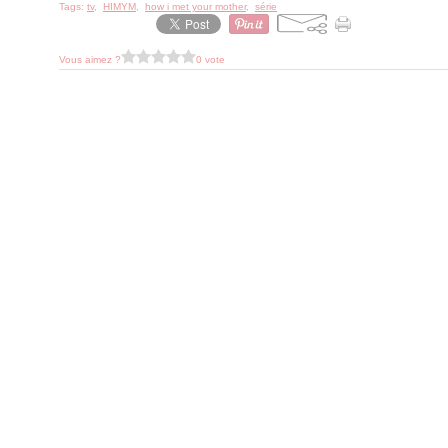
Tags:
tv
,
HIMYM
,
how i met your mother
,
série
Vous aimez ?
0 vote