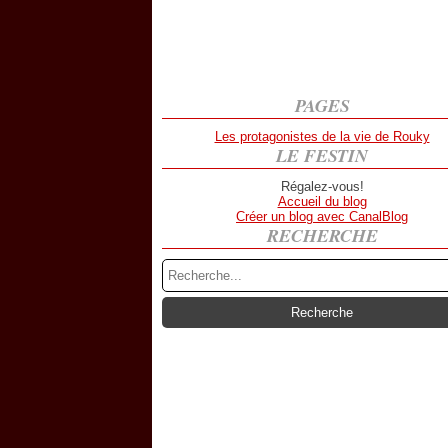
PAGES
Les protagonistes de la vie de Rouky
LE FESTIN
Régalez-vous!
Accueil du blog
Créer un blog avec CanalBlog
RECHERCHE