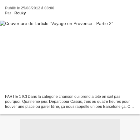
Publié le 25/08/2012 à 08:00
Par
_Rouky_
PARTIE 1 ICI Dans la catégorie chanson qui prendla tête on sait pas
pourquoi. Quatrième jour. Départ pour Cassis, trois ou quatre heures pour
trouver une place où garer titine, ça nous rappelle un peu Barcelone ça. On
déjeune pas loin du parking, histoire...