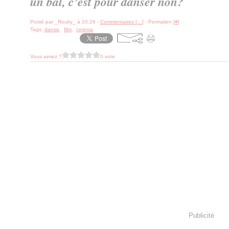
un bal, c'est pour danser non?
Posté par _Rouky_ à 20:26 -
Commentaires [
…
]
- Permalien [
#
]
Tags:
danse
,
film
,
cinéma
Vous aimez ?
0 vote
Publicité