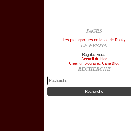
PAGES
Les protagonistes de la vie de Rouky
LE FESTIN
Régalez-vous!
Accueil du blog
Créer un blog avec CanalBlog
RECHERCHE