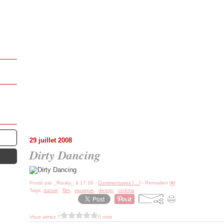
29 juillet 2008
Dirty Dancing
Posté par _Rouky_ à 17:26 -
Commentaires [
…
]
- Permalien [
#
]
Tags:
danse
,
film
,
musique
,
dessin
,
cinéma
Vous aimez ?
0 vote