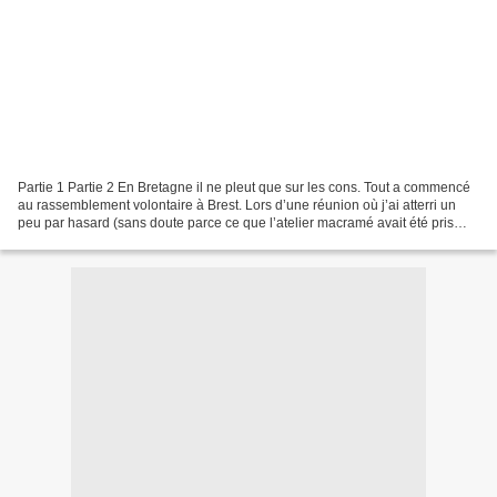
Partie 1 Partie 2 En Bretagne il ne pleut que sur les cons. Tout a commencé
au rassemblement volontaire à Brest. Lors d’une réunion où j’ai atterri un
peu par hasard (sans doute parce ce que l’atelier macramé avait été pris
d’assaut). On nous y a parlé...