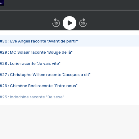
#30 : Eve Angeli raconte "Avant de partir"
#29 : MC Solaar raconte "Bouge de là"
28 : Lorie raconte "Je vais vite"
#27 : Christophe Willem raconte "Jacques a dit"
#26 : Chimène Badi raconte "Entre nous"
#25 : Indochine raconte "3e sexe"
#24 : Zaho raconte "C'est chelou"
#23 : Patrick Bruel raconte "Au café des délices"
#22 : Kyo raconte "Le chemin"