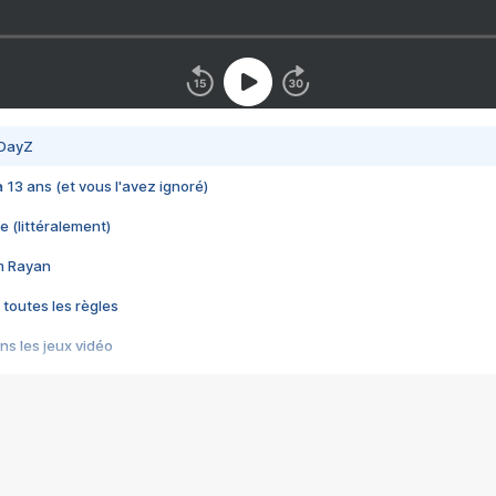
 DayZ
 a 13 ans (et vous l'avez ignoré)
e (littéralement)
im Rayan
 toutes les règles
s les jeux vidéo
us choquant de Rockstar ? - Le scandale BULLY
e plus moche de Steam
du RÊVE tourne au CAUCHEMAR