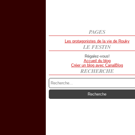
PAGES
Les protagonistes de la vie de Rouky
LE FESTIN
Régalez-vous!
Accueil du blog
Créer un blog avec CanalBlog
RECHERCHE