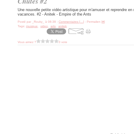
Chutes #2
Une nouvelle petite vidéo artistique pour m'amuser et reprendre en 
vacances. #2 - Anitek - Empire of the Ants
Posté par _Rouky_ à 08:38 -
Commentaires [
…
]
- Permalien [
#
]
Tags:
musique
,
video
,
arts
,
anitek
Vous aimez ?
0 vote