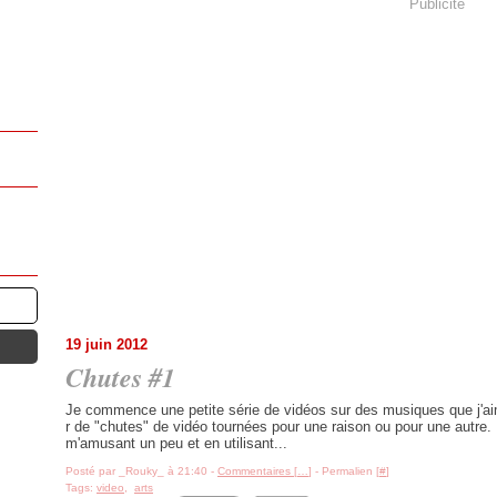
Publicité
19 juin 2012
Chutes #1
Je commence une petite série de vidéos sur des musiques que j'ai
r de "chutes" de vidéo tournées pour une raison ou pour une autre
m'amusant un peu et en utilisant...
Posté par _Rouky_ à 21:40 -
Commentaires [
…
]
- Permalien [
#
]
Tags:
video
,
arts