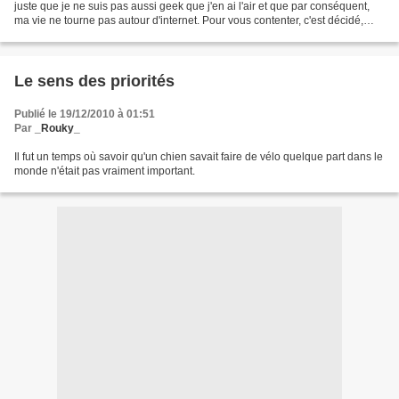
juste que je ne suis pas aussi geek que j'en ai l'air et que par conséquent,
ma vie ne tourne pas autour d'internet. Pour vous contenter, c'est décidé,
voicç un florilège de...
Le sens des priorités
Publié le 19/12/2010 à 01:51
Par
_Rouky_
Il fut un temps où savoir qu'un chien savait faire de vélo quelque part dans le
monde n'était pas vraiment important.