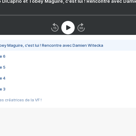
 DiCaprio et Tobey Maguire, c'est lui ! Rencontre avec Dam
bey Maguire, c'est lui ! Rencontre avec Damien Witecka
e 6
e 5
e 4
e 3
s créatrices de la VF !
e 2
e 1
e Mektoub My Love arrive enfin ! Rencontre avec Shaïn Boumedine et Sal