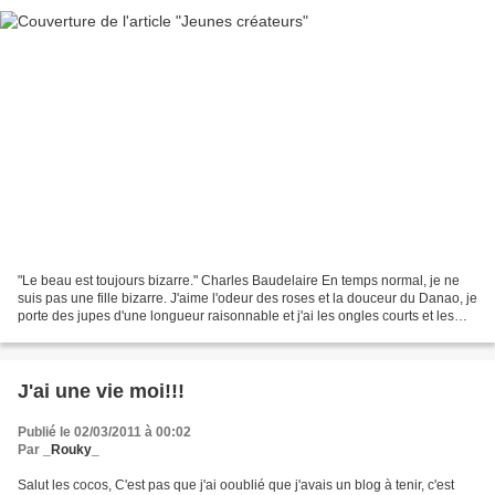
"Le beau est toujours bizarre." Charles Baudelaire En temps normal, je ne
suis pas une fille bizarre. J'aime l'odeur des roses et la douceur du Danao, je
porte des jupes d'une longueur raisonnable et j'ai les ongles courts et les
cheveux maîtrisés. Mais...
J'ai une vie moi!!!
Publié le 02/03/2011 à 00:02
Par
_Rouky_
Salut les cocos, C'est pas que j'ai ooublié que j'avais un blog à tenir, c'est