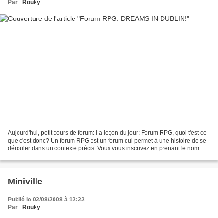
Par
_Rouky_
Aujourd'hui, petit cours de forum: l a leçon du jour: Forum RPG, quoi t'est-ce
que c'est donc? Un forum RPG est un forum qui permet à une histoire de se
dérouler dans un contexte précis. Vous vous inscrivez en prenant le nom
d'un personnage imaginaire,...
Miniville
Publié le 02/08/2008 à 12:22
Par
_Rouky_