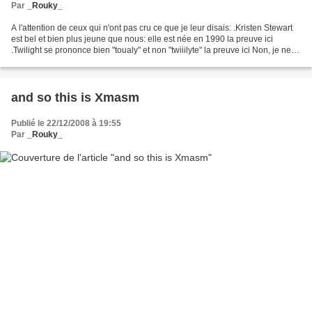
Par
_Rouky_
A l'attention de ceux qui n'ont pas cru ce que je leur disais: .Kristen Stewart
est bel et bien plus jeune que nous: elle est née en 1990 la preuve ici
.Twilight se prononce bien "toualy" et non "twiiilyte" la preuve ici Non, je ne
renonce jamais, et...
and so this is Xmasm
Publié le 22/12/2008 à 19:55
Par
_Rouky_