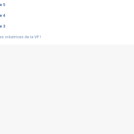
e 5
e 4
e 3
s créatrices de la VF !
e 2
e 1
e Mektoub My Love arrive enfin ! Rencontre avec Shaïn Boumedine et Sal
i : après Toni en famille
elle réalise le bouleversant Dites lui que je l'aime
ais ! Rencontre autour de Vie privée de Rebecca Zlotowski
 de Marguerite, Grave... Rencontre avec Ella Rumpf
 Les Rêveurs, un film intime sur la santé mentale
a avec un film sur le mouvement des Gilets jaunes