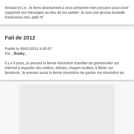
Arnaud et Lio. Je tiens absolument à vous présenter mes excuses pour avoir
supprimé vos messages au lieu de les valider. Je suis une grosse boulette.
Pardonnez-moi, pitié !!!!
Fail de 2012
Publié le 09/01/2012 à 00:07
Par
_Rouky_
Il y a 9 jours, je prenais la ferme résolution d'arrêter de glandouiller sur
internet à regarder des vidéos, articles, images inutiles, à flâner sur
facebook. Je prenais aussi la ferme résolution de garder ma résolution pour
moi histoire de mieux la respecter....