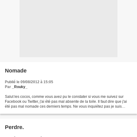
Nomade
Publié le 09/08/2012 à 15:05
Par
_Rouky_
Salut les cocos, comme vous avez pu le constater si vous me suivez sur
Facebook ou Twitter, j'ai été pas mal absente de la toile. Il faut dire que j'ai
été pas mal nomade ces derniers temps. Ne vous inquiétez pas je suis
bientôt de retour, la caboche...
Perdre.