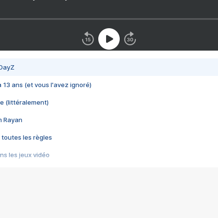
 DayZ
 a 13 ans (et vous l'avez ignoré)
e (littéralement)
im Rayan
 toutes les règles
s les jeux vidéo
us choquant de Rockstar ? - Le scandale BULLY
e plus moche de Steam
du RÊVE tourne au CAUCHEMAR