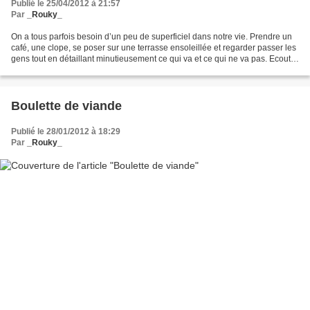
Publié le 25/04/2012 à 21:57
Par
_Rouky_
On a tous parfois besoin d’un peu de superficiel dans notre vie. Prendre un
café, une clope, se poser sur une terrasse ensoleillée et regarder passer les
gens tout en détaillant minutieusement ce qui va et ce qui ne va pas. Ecouter
des conversations,...
Boulette de viande
Publié le 28/01/2012 à 18:29
Par
_Rouky_