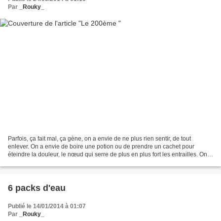
Par
_Rouky_
Parfois, ça fait mal, ça gène, on a envie de ne plus rien sentir, de tout
enlever. On a envie de boire une potion ou de prendre un cachet pour
éteindre la douleur, le nœud qui serre de plus en plus fort les entrailles. On a
envie de faire taire la voix...
6 packs d'eau
Publié le 14/01/2014 à 01:07
Par
_Rouky_