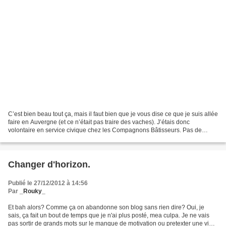
C’est bien beau tout ça, mais il faut bien que je vous dise ce que je suis allée
faire en Auvergne (et ce n’était pas traire des vaches). J’étais donc
volontaire en service civique chez les Compagnons Bâtisseurs. Pas de
stress, je vais expliquer tout...
Changer d'horizon.
Publié le 27/12/2012 à 14:56
Par
_Rouky_
Et bah alors? Comme ça on abandonne son blog sans rien dire? Oui, je
sais, ça fait un bout de temps que je n'ai plus posté, mea culpa. Je ne vais
pas sortir de grands mots sur le manque de motivation ou pretexter une vie