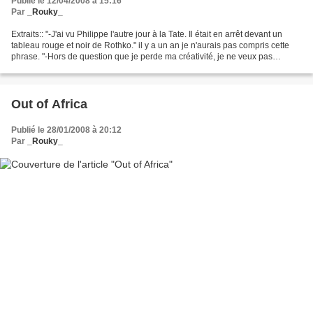
Publié le 12/04/2008 à 15:16
Par
_Rouky_
Extraits:: "-J'ai vu Philippe l'autre jour à la Tate. Il était en arrêt devant un
tableau rouge et noir de Rothko." il y a un an je n'aurais pas compris cette
phrase. "-Hors de question que je perde ma créativité, je ne veux pas
devenir normale, je veux...
Out of Africa
Publié le 28/01/2008 à 20:12
Par
_Rouky_