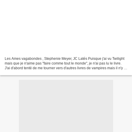
Les Ames vagabondes , Stephenie Meyer, JC Latés Puisque j'ai vu Twilight
mais que je n'aime pas "faire comme tout le monde", je n'ai pas lu le livre.
J'ai d'abord tenté de me tourner vers d'autres livres de vampires mais il n'y a
pas à dire, cette Stephenie...