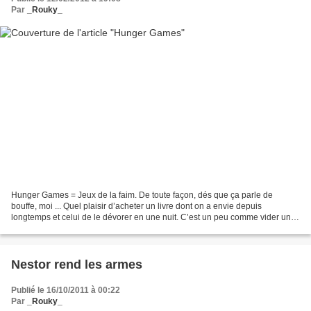
Par
_Rouky_
Hunger Games = Jeux de la faim. De toute façon, dés que ça parle de
bouffe, moi ... Quel plaisir d’acheter un livre dont on a envie depuis
longtemps et celui de le dévorer en une nuit. C’est un peu comme vider un
paquet de shortbread écossais alors qu’on...
Nestor rend les armes
Publié le 16/10/2011 à 00:22
Par
_Rouky_