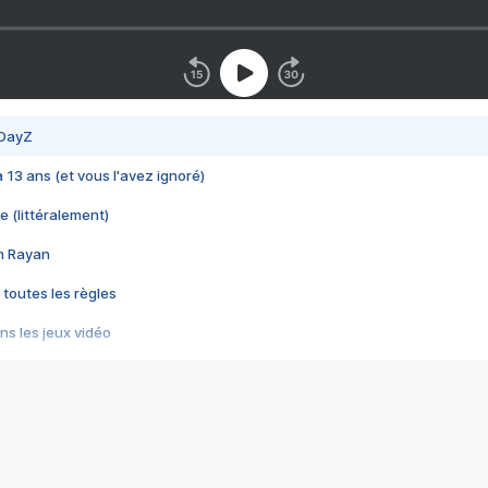
 DayZ
 a 13 ans (et vous l'avez ignoré)
e (littéralement)
im Rayan
 toutes les règles
s les jeux vidéo
us choquant de Rockstar ? - Le scandale BULLY
e plus moche de Steam
du RÊVE tourne au CAUCHEMAR