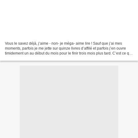
Vous le savez déjà, j’aime - non- je méga- aime lire ! Sauf que j’ai mes
moments, parfois je me jette sur quinze livres d’affilé et parfois j’en ouvre
timidement un au début du mois pour le finir trois mois plus tard. C’est ce qui
m’est arrivé avec Demain...