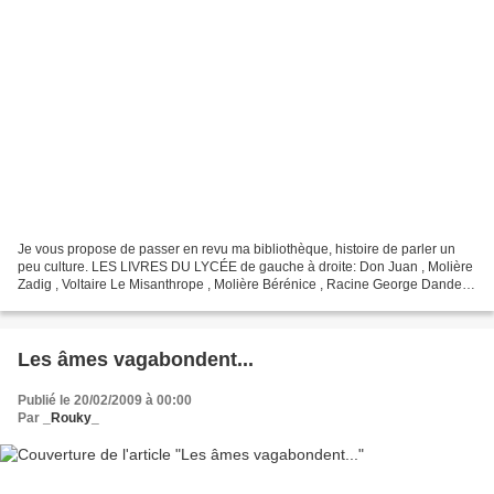
Je vous propose de passer en revu ma bibliothèque, histoire de parler un
peu culture. LES LIVRES DU LYCÉE de gauche à droite: Don Juan , Molière
Zadig , Voltaire Le Misanthrope , Molière Bérénice , Racine George Dandet,
Molière Andromaque, Racine (à noter...
Les âmes vagabondent...
Publié le 20/02/2009 à 00:00
Par
_Rouky_