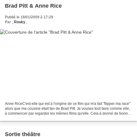
Brad Pitt & Anne Rice
Publié le 18/01/2009 à 17:29
Par
_Rouky_
Anne RiceC'est elle qui est à l'origine de ce film qui m'a fait "flipper ma race"
alors que ma cousine était fan de Brad Pitt. Je voulais tout faire comme elle,
à commencer par regarder les mêmes films qu'elle. Cela à donné de bonnes
choses (7 ans au...
Sortie théâtre