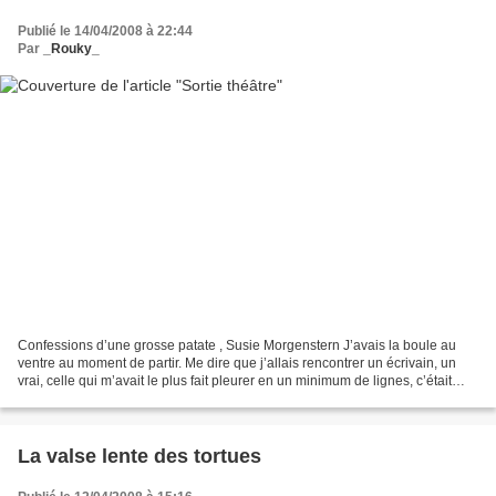
Publié le 14/04/2008 à 22:44
Par
_Rouky_
Confessions d’une grosse patate , Susie Morgenstern J’avais la boule au
ventre au moment de partir. Me dire que j’allais rencontrer un écrivain, un
vrai, celle qui m’avait le plus fait pleurer en un minimum de lignes, c’était
déjà une décharge d’endorphine...
La valse lente des tortues