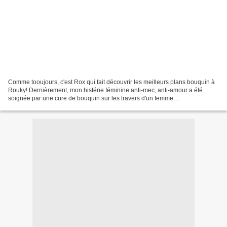
Comme tooujours, c'est Rox qui fait découvrir les meilleurs plans bouquin à
Rouky! Dernièrement, mon histérie féminine anti-mec, anti-amour a été
soignée par une cure de bouquin sur les travers d'un femme
contemporaine... coeur d'artichaut! Eléanor débarque...